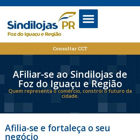
O SINDICATO
CONVÊNIOS E DESCONTOS
FALE CONOSCO
Consultar CCT
AFiliar-se ao Sindilojas de
Foz do Iguaçu e Região
Quem representa o comércio, constrói o futuro da
cidade.
Afilia-se e fortaleça o seu
negócio